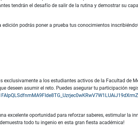
pantes tendrán el desafío de salir de la rutina y demostrar su ca
ta edición podrás poner a prueba tus conocimientos inscribiéndot
as exclusivamente a los estudiantes activos de la Facultad de M
ue deseen asumir el reto. Puedes asegurar tu participación regi
/e/1FAIpQLSdfnmMA9FIde8TG_Uzrjec0wKRwV7W1LUAiJ19dXrmZ
una excelente oportunidad para reforzar saberes, estimular la i
y demuestra todo tu ingenio en esta gran fiesta académica!