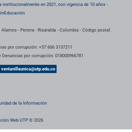
a institucionalmente en 2021, con vigencia de 10 años
-
inEducación
 Alamos - Pereira - Risaralda - Colombia - Código postal:
cias por corrupción: +57 606 3137211
 y Denuncias por corrupción: 018000966781
s
ventanillaunica@utp.edu.co
uridad de la Información
ración Web UTP
© 2026