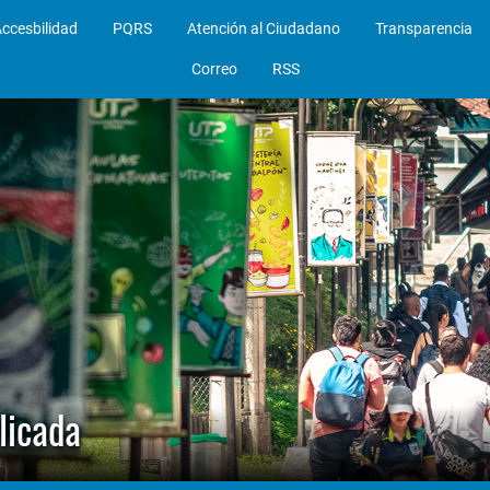
ccesbilidad
PQRS
Atención al Ciudadano
Transparencia
Correo
RSS
licada