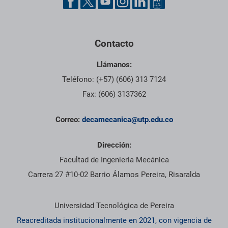
Contacto
Llámanos:
Teléfono: (+57) (606) 313 7124
Fax: (606) 3137362
Correo:
decamecanica@utp.edu.co
Dirección:
Facultad de Ingenieria Mecánica
Carrera 27 #10-02 Barrio Álamos Pereira, Risaralda
Información institucional
Universidad Tecnológica de Pereira
Reacreditada institucionalmente en 2021, con vigencia de