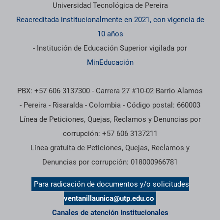
Información institucional
Universidad Tecnológica de Pereira
Reacreditada institucionalmente en 2021, con vigencia de
10 años
- Institución de Educación Superior vigilada por
MinEducación
PBX: +57 606 3137300 - Carrera 27 #10-02 Barrio Alamos
- Pereira - Risaralda - Colombia - Código postal: 660003
Línea de Peticiones, Quejas, Reclamos y Denuncias por
corrupción: +57 606 3137211
Línea gratuita de Peticiones, Quejas, Reclamos y
Denuncias por corrupción: 018000966781
Para radicación de documentos y/o solicitudes
ventanillaunica@utp.edu.co
Canales de atención Institucionales