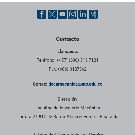
Pie de página con información de contacto, redes sociales y dat
Contacto
Llámanos:
Teléfono: (+57) (606) 313 7124
Fax: (606) 3137362
Correo:
decamecanica@utp.edu.co
Dirección:
Facultad de Ingenieria Mecánica
Carrera 27 #10-02 Barrio Álamos Pereira, Risaralda
Información institucional