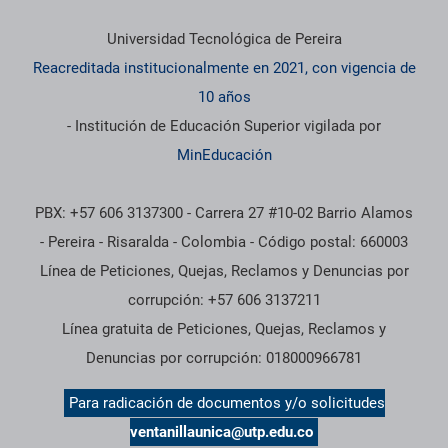
Información institucional
Universidad Tecnológica de Pereira
Reacreditada institucionalmente en 2021, con vigencia de
10 años
- Institución de Educación Superior vigilada por
MinEducación
PBX: +57 606 3137300 - Carrera 27 #10-02 Barrio Alamos
- Pereira - Risaralda - Colombia - Código postal: 660003
Línea de Peticiones, Quejas, Reclamos y Denuncias por
corrupción: +57 606 3137211
Línea gratuita de Peticiones, Quejas, Reclamos y
Denuncias por corrupción: 018000966781
Para radicación de documentos y/o solicitudes
ventanillaunica@utp.edu.co