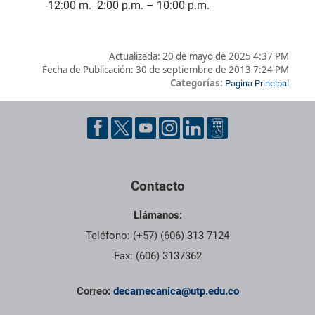
-12:00 m. 2:00 p.m. – 10:00 p.m.
Actualizada:
20 de mayo de 2025 4:37 PM
Fecha de Publicación:
30 de septiembre de 2013 7:24 PM
Categorías:
Pagina Principal
Pie de página con información de contacto, redes sociales y dat
Contacto
Llámanos:
Teléfono: (+57) (606) 313 7124
Fax: (606) 3137362
Correo:
decamecanica@utp.edu.co