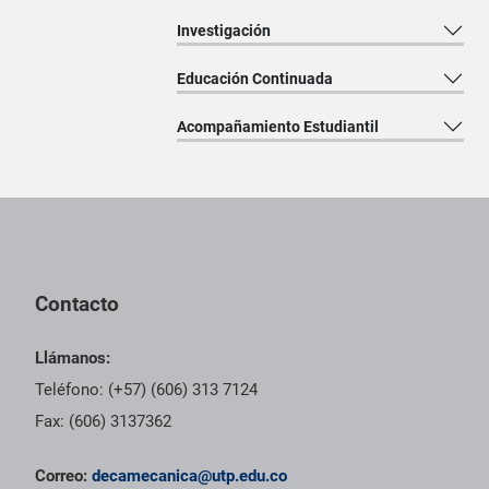
Investigación
Educación Continuada
Acompañamiento Estudiantil
Pie de página con información de contacto, redes sociales y dat
Contacto
Llámanos:
Teléfono: (+57) (606) 313 7124
Fax: (606) 3137362
Correo:
decamecanica@utp.edu.co