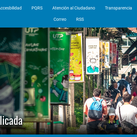
ccesbilidad
PQRS
Atención al Ciudadano
Transparencia
Correo
RSS
licada