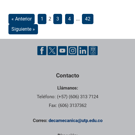
Paginación
2
…
« Anterior
1
3
4
42
de
Siguiente »
entradas
Pie de página con información de contacto, redes sociales y dat
Contacto
Llámanos:
Teléfono: (+57) (606) 313 7124
Fax: (606) 3137362
Correo:
decamecanica@utp.edu.co