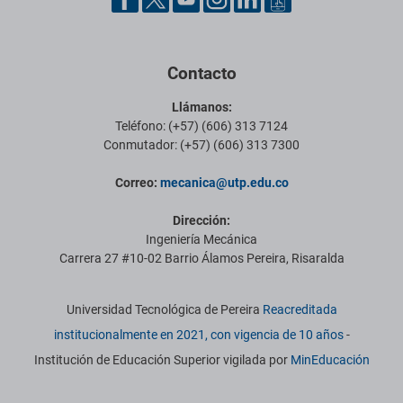
Contacto
Llámanos:
Teléfono: (+57) (606) 313 7124
Conmutador: (+57) (606) 313 7300
Correo:
mecanica@utp.edu.co
Dirección:
Ingeniería Mecánica
Carrera 27 #10-02 Barrio Álamos Pereira, Risaralda
Información institucional
Universidad Tecnológica de Pereira
Reacreditada
institucionalmente en 2021, con vigencia de 10 años
-
Institución de Educación Superior vigilada por
MinEducación