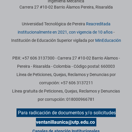
Ingeniería Mecánica
Carrera 27 #10-02 Barrio Álamos Pereira, Risaralda
Información institucional
Universidad Tecnológica de Pereira
Reacreditada
institucionalmente en 2021, con vigencia de 10 años
-
Institución de Educación Superior vigilada por
MinEducación
PBX: +57 606 3137300 - Carrera 27 #10-02 Barrio Alamos -
Pereira - Risaralda - Colombia - Código postal: 660003
Línea de Peticiones, Quejas, Reclamos y Denuncias por
corrupción: +57 606 3137211
Línea gratuita de Peticiones, Quejas, Reclamos y Denuncias
por corrupción: 018000966781
Para radicación de documentos y/o solicitudes
ventanillaunica@utp.edu.co
Canales de atención Institucionales