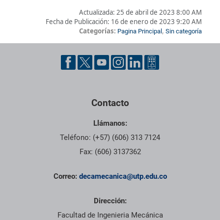
Actualizada:
25 de abril de 2023 8:00 AM
Fecha de Publicación:
16 de enero de 2023 9:20 AM
Categorías:
,
Pagina Principal
Sin categoría
Pie de página con información de contacto, redes sociales y dat
Contacto
Llámanos:
Teléfono: (+57) (606) 313 7124
Fax: (606) 3137362
Correo:
decamecanica@utp.edu.co
Dirección:
Facultad de Ingenieria Mecánica