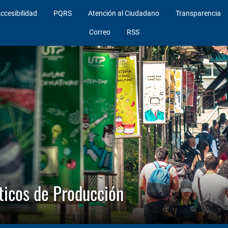
ccesibilidad
PQRS
Atención al Ciudadano
Transparencia
Correo
RSS
icos de Producción